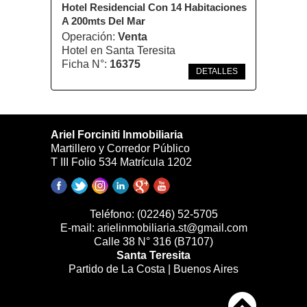
Hotel Residencial Con 14 Habitaciones
A 200mts Del Mar
Operación:
Venta
Hotel en Santa Teresita
Ficha N°:
16375
DETALLES
Ariel Forciniti Inmobiliaria
Martillero y Corredor Público
T III Folio 534 Matrícula 1202
Teléfono:
(02246) 52-5705
E-mail:
arielinmobiliaria.st@gmail.com
Calle 38 N° 316 (B7107)
Santa Teresita
Partido de La Costa | Buenos Aires